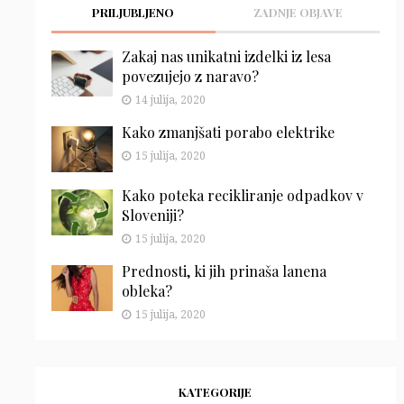
PRILJUBLJENO
ZADNJE OBJAVE
Zakaj nas unikatni izdelki iz lesa
povezujejo z naravo?
14 julija, 2020
Kako zmanjšati porabo elektrike
15 julija, 2020
Kako poteka recikliranje odpadkov v
Sloveniji?
15 julija, 2020
Prednosti, ki jih prinaša lanena
obleka?
15 julija, 2020
KATEGORIJE