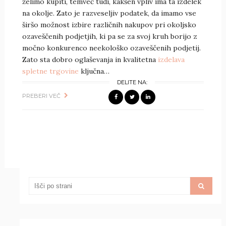
želimo kupiti, temveč tudi, kakšen vpliv ima ta izdelek
na okolje. Zato je razveseljiv podatek, da imamo vse
širšo možnost izbire različnih nakupov pri okoljsko
ozaveščenih podjetjih, ki pa se za svoj kruh borijo z
močno konkurenco neekološko ozaveščenih podjetij.
Zato sta dobro oglaševanja in kvalitetna
izdelava
spletne trgovine
ključna…
DELITE NA:
PREBERI VEČ