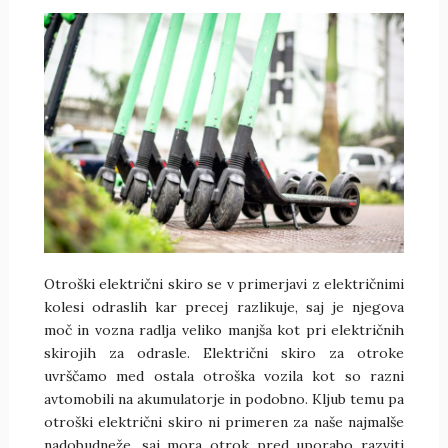
Otroški električni skiro se v primerjavi z električnimi
kolesi odraslih kar precej razlikuje, saj je njegova
moč in vozna radlja veliko manjša kot pri električnih
skirojih za odrasle. Električni skiro za otroke
uvrščamo med ostala otroška vozila kot so razni
avtomobili na akumulatorje in podobno. Kljub temu pa
otroški električni skiro ni primeren za naše najmalše
nadobudneže, saj mora otrok pred uporabo razviti