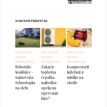
SORODNI PRISPEVKI
INOVATIVNA
INOVATIVNA
INOVATIVNA
ZELENA
ZELENA
ZELENA
TEHNOLOGIJA
TEHNOLOGIJA
TEHNOLOGIJA
Robotske
Zakaj je
Kompresorji
kosilnice –
toplotna
izdelani z
najnovejša
črpalka
mislijo na
tehnologija
najboljša
okolje
na delu
opcija za
ogrevanje
hiše?