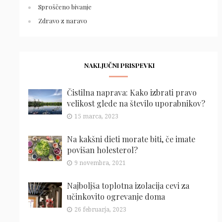
Sproščeno bivanje
Zdravo z naravo
NAKLJUČNI PRISPEVKI
Čistilna naprava: Kako izbrati pravo
velikost glede na število uporabnikov?
15 marca, 2023
Na kakšni dieti morate biti, če imate
povišan holesterol?
9 novembra, 2021
Najboljša toplotna izolacija cevi za
učinkovito ogrevanje doma
26 februarja, 2023