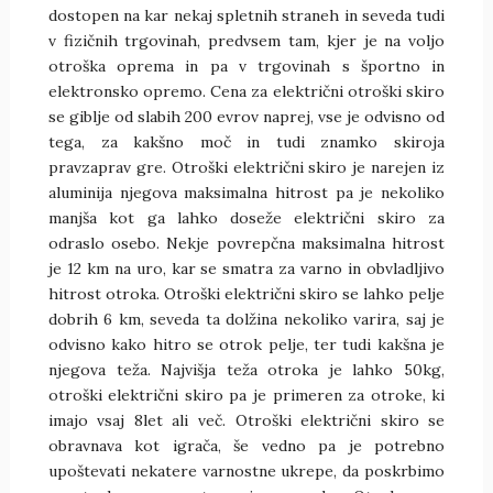
dostopen na kar nekaj spletnih straneh in seveda tudi
v fizičnih trgovinah, predvsem tam, kjer je na voljo
otroška oprema in pa v trgovinah s športno in
elektronsko opremo. Cena za električni otroški skiro
se giblje od slabih 200 evrov naprej, vse je odvisno od
tega, za kakšno moč in tudi znamko skiroja
pravzaprav gre. Otroški električni skiro je narejen iz
aluminija njegova maksimalna hitrost pa je nekoliko
manjša kot ga lahko doseže električni skiro za
odraslo osebo. Nekje povrepčna maksimalna hitrost
je 12 km na uro, kar se smatra za varno in obvladljivo
hitrost otroka. Otroški električni skiro se lahko pelje
dobrih 6 km, seveda ta dolžina nekoliko varira, saj je
odvisno kako hitro se otrok pelje, ter tudi kakšna je
njegova teža. Najvišja teža otroka je lahko 50kg,
otroški električni skiro pa je primeren za otroke, ki
imajo vsaj 8let ali več. Otroški električni skiro se
obravnava kot igrača, še vedno pa je potrebno
upoštevati nekatere varnostne ukrepe, da poskrbimo