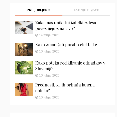
PRILJUBLJENO
ZADNJE OBJAVE
Zakaj nas unikatni izdelki iz lesa
povezujejo z naravo?
14 julija, 2020
Kako zmanjšati porabo elektrike
15 julija, 2020
Kako poteka recikliranje odpadkov v
Sloveniji?
15 julija, 2020
Prednosti, ki jih prinaša lanena
obleka?
15 julija, 2020