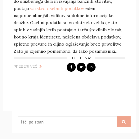
do službenega dela in izvajanja bančnih storitev,
postaja
varstvo osebnih podatkov
eden
najpomembnejših vidikov sodobne informacijske
družbe. Osebni podatki so vredni zelo veliko, zato
sploh v zadnjih letih postajajo tarča številnih zlorab,
kot so kraja identitete, neželena obdelava podatkov,
spletne prevare in ciljno oglaševanje brez privolitve.
Zato je izjemno pomembno, da tako posamezniki…
DELITE NA:
PREBERI VEČ