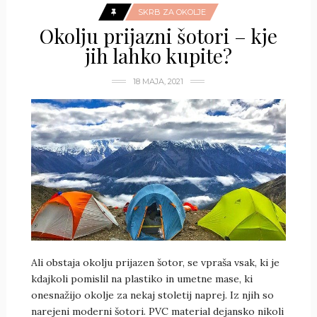
SKRB ZA OKOLJE
Okolju prijazni šotori – kje
jih lahko kupite?
18 MAJA, 2021
Ali obstaja okolju prijazen šotor, se vpraša vsak, ki je
kdajkoli pomislil na plastiko in umetne mase, ki
onesnažijo okolje za nekaj stoletij naprej. Iz njih so
narejeni moderni šotori. PVC material dejansko nikoli