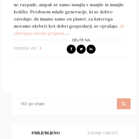
ne razpade, ampak se samo manjša v manjše in manjše
koščke. Predvsem mlade generacije, ki se dobro
zavedajo, da imamo samo en planet, za katerega
moramo skrbeti kot dobri gospodarji, se vprašajo,
ali
obstajajo okolju prijazni
…
DELITE NA:
PREBERI VEČ
PRILJUBLJENO
ZADNJE OBJAVE