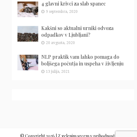
4 glavni krivci za slab spanec
9 septembra, 2020
Kakšni so aktualni urniki odvoza
odpadkov v Ljubljani?
20 avgusta, 2020
NLP praktik vam lahko pomaga do
boljšega počutja in uspeha v življenju
13 julija, 2021
© Copyright 2026 | Z zelenim srcem v prihodnost |